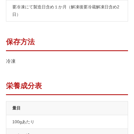
要冷凍にて製造日含め１か月（解凍後要冷蔵解凍日含め2
日）
保存方法
冷凍
栄養成分表
量目
100gあたり